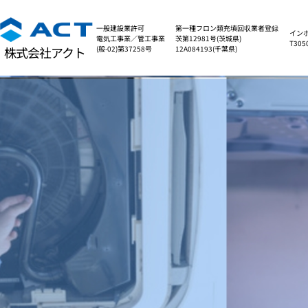
一般建設業許可
第一種フロン類充填回収業者登録
イン
電気工事業／管工事業
茨第12981号(茨城県)
T305
(般-02)第37258号
12A084193(千葉県)
株式会社アクト