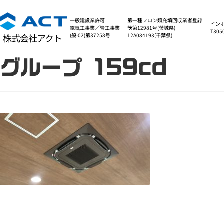
一般建設業許可
第一種フロン類充填回収業者登録
イン
電気工事業／管工事業
茨第12981号(茨城県)
T305
(般-02)第37258号
12A084193(千葉県)
株式会社アクト
グループ 159cd