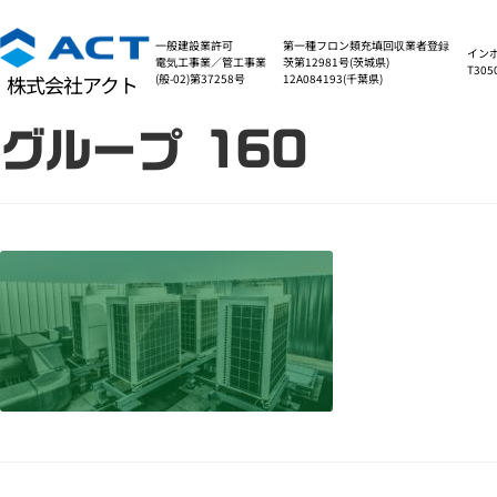
一般建設業許可
第一種フロン類充填回収業者登録
イン
電気工事業／管工事業
茨第12981号(茨城県)
T305
(般-02)第37258号
12A084193(千葉県)
株式会社アクト
グループ 160