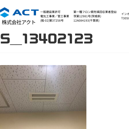
一般建設業許可
第一種フロン類充填回収業者登録
イン
電気工事業／管工事業
茨第12981号(茨城県)
T305
(般-02)第37258号
12A084193(千葉県)
株式会社アクト
S__13402123