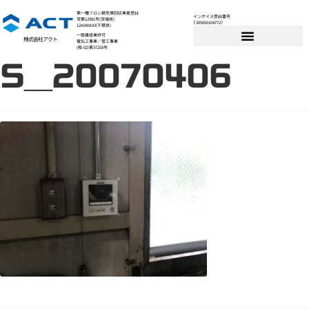
第一種フロン類充填回収業者登録
インボイス登録番号
茨第12981号(茨城県)
T3050001047727
12A084193(千葉県)
一般建設業許可
株式会社アクト
電気工事業／管工事業
(般-02)第37258号
S__20070406