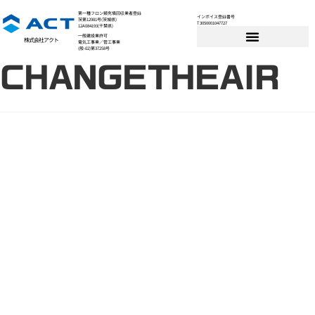
第一種フロン類充填回収業者登録
インボイス登録番号
茨第12981号(茨城県)
T3050001047727
12A084193(千葉県)
一般建設業許可
株式会社アクト
電気工事業／管工事業
(般-02)第37258号
CHANGETHEAIR