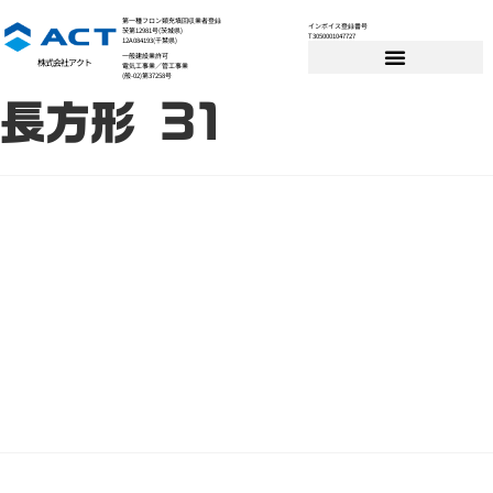
第一種フロン類充填回収業者登録
インボイス登録番号
茨第12981号(茨城県)
T3050001047727
12A084193(千葉県)
一般建設業許可
株式会社アクト
電気工事業／管工事業
(般-02)第37258号
長方形 31