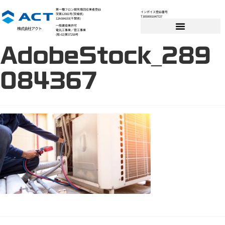
第一種フロン類充填回収業者登録
インボイス登録番号
茨第12981号(茨城県)
T3050001047727
12A084193(千葉県)
一般建設業許可
株式会社アクト
電気工事業／管工事業
(般-02)第37258号
AdobeStock_289
084367