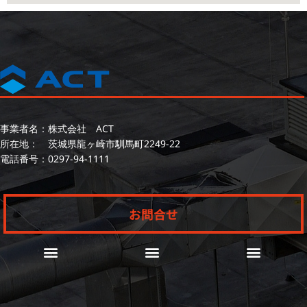
事業者名：株式会社 ACT
所在地： 茨城県龍ヶ崎市馴馬町2249-22
電話番号：
0297-94-1111
お問合せ
業務用の空調設備
空調の定期点検
一般家庭の空調設備
プライバシーポリシー