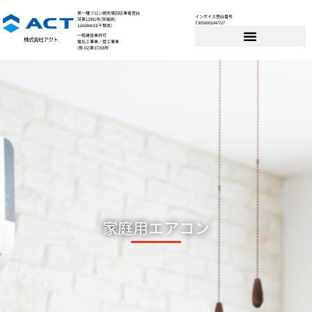
第一種フロン類充填回収業者登録
インボイス登録番号
茨第12981号(茨城県)
T3050001047727
12A084193(千葉県)
一般建設業許可
株式会社アクト
電気工事業／管工事業
(般-02)第37258号
家庭用エアコン