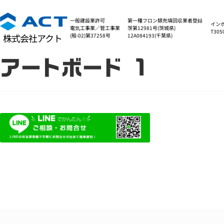
一般建設業許可
第一種フロン類充填回収業者登録
イン
電気工事業／管工事業
茨第12981号(茨城県)
T305
(般-02)第37258号
12A084193(千葉県)
株式会社アクト
アートボード 1